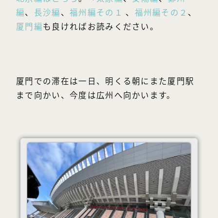
編
、
長沙編
、
福州編その１
、
福州編その２
、
厦門編
も良ければお読みください。
厦門での滞在は一日、明くる朝にまた厦門駅
まで向かい、今度は広州へ向かいます。