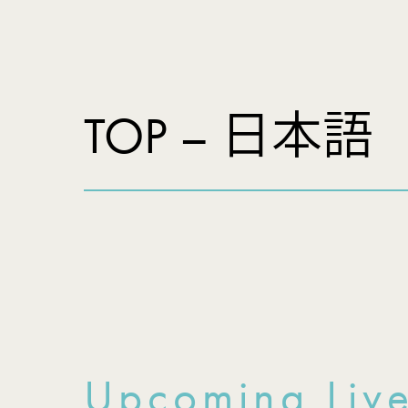
TOP – 日本語
Upcoming
Liv